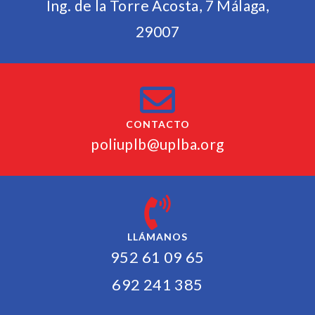
Ing. de la Torre Acosta, 7 Málaga,
29007
CONTACTO
poliuplb@uplba.org
LLÁMANOS
952 61 09 65
692 241 385