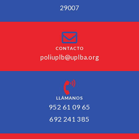
29007
CONTACTO
poliuplb@uplba.org
LLÁMANOS
952 61 09 65
692 241 385