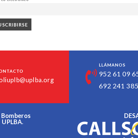
LLÁMANOS
ONTACTO
952 61 09 6
oliuplb@uplba.org
692 241 38
 y Bomberos
DES
a UPLBA.