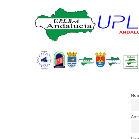
Nom
Ape
Cor