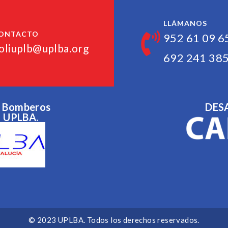
LLÁMANOS
ONTACTO
952 61 09 6
oliuplb@uplba.org
692 241 38
 y Bomberos
DES
a UPLBA.
© 2023 UPLBA. Todos los derechos reservados.